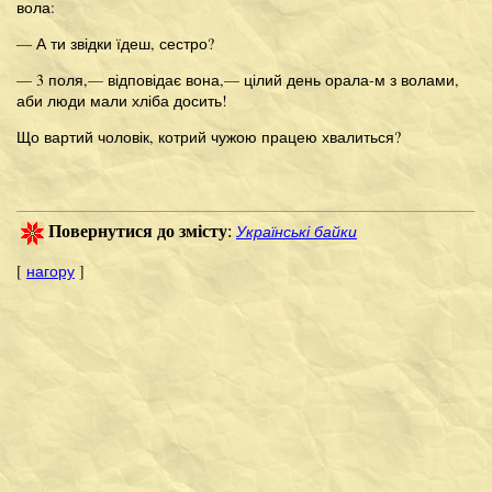
вола:
— А ти звідки їдеш, сестро?
— 3 поля,— відповідає вона,— цілий день орала-м з волами,
аби люди мали хліба досить!
Що вартий чоловік, котрий чужою працею хвалиться?
Українські байки
Повернутися до змісту
:
[
нагору
]