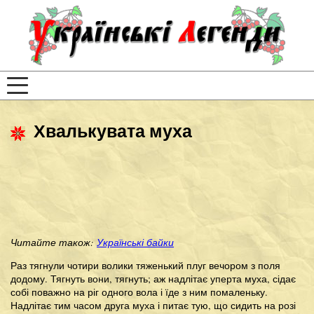
Хвалькувата муха
Читайте також:
Українські байки
Раз тягнули чотири волики тяженький плуг вечором з поля
додому. Тягнуть вони, тягнуть; аж надлітає уперта муха, сідає
собі поважно на ріг одного вола і їде з ним помаленьку.
Надлітає тим часом друга муха і питає тую, що сидить на розі