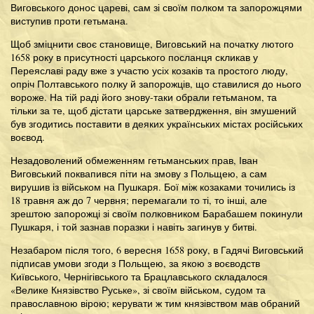
Виговського донос цареві, сам зі своїм полком та запорожцями
виступив проти гетьмана.
Щоб зміцнити своє становище, Виговський на початку лютого
1658 року в присутності царського посланця скликав у
Переяславі раду вже з участю усіх козаків та простого люду,
опріч Полтавського полку й запорожців, що ставилися до нього
вороже. На тій раді його знову-таки обрали гетьманом, та
тільки за те, щоб дістати царське затвердження, він змушений
був згодитись поставити в деяких українських містах російських
воєвод.
Незадоволений обмеженням гетьманських прав, Іван
Виговський поквапився піти на змову з Польщею, а сам
вирушив із військом на Пушкаря. Бої між козаками точились із
18 травня аж до 7 червня; перемагали то ті, то інші, але
зрештою запорожці зі своїм полковником Барабашем покинули
Пушкаря, і той зазнав поразки і навіть загинув у битві.
Незабаром після того, 6 вересня 1658 року, в Гадячі Виговський
підписав умови згоди з Польщею, за якою з воєводств
Київського, Чернігівського та Брацлавського складалося
«Велике Князівство Руське», зі своїм військом, судом та
православною вірою; керувати ж тим князівством мав обраний