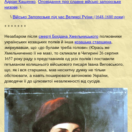
Адріан Кащенко
.
Оповідання про славне військо запорозьке
низове
. \
\
Військо Запорозьке під час Великої Руїни (1648-1680 роки)
* * * * * * *
Незабаром після
смерті Богдана Хмельницького
полковники
українських козацьких полків й інша
козацька старшина
,
зміркувавши, що «до булави треба голови» (Юрась же
Хмельниченко її не мав), то скликали в Чигирині 26 серпня
1657 року раду з представників од усіх полків і поставили
гетьманом колишнього військового писаря Івана Виговського,
що, як і вся старшина, мав несхитну думку не тільки
обстоювати, а навіть поширювати автономію України,
доводячи її до цілковитої незалежності від сусідів.