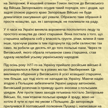
на Запорожжі, й кошовий отаман Гомон листом до Виговського
від Війська Запорозького осудив такий порядок, хоч і додав, що
задля спокою рідного краю Запорозьке Військо не буде
домагатися скасування цієї ухвали. Образило таке обрання й
просте козацтво, що, як і запорожців, не покликали на раду.
У ті часи на Україні виникла ворожнеча посполитого люду та
простого козацтва до своєї старшини. Вона постала з того, що
старшина забирала собі у власність грунти, річки, млини й таке
інше, прагнучи разом із тим підгорнути під себе селянство так
само, як робили це десять літ до того польські пани. Через те
Виговський, якого обрала гетьманом сама старшина, став
одразу нелюбий усьому українському народові.
Під осінь року 1657-го на Україну прийшло російське військо й
розташувалося в Києві та в різних містах Лівобережжя. Це
викликало обурення у Виговського й усієї козацької старшини,
тим більше, що тоді ніхто не нападав на Україну. Маючи надію
згодою з Польщею забезпечити Україні ширшу автономію,
Виговський розпочав із приводу цього зносини з польським
урядом. Але проти таких заходів гетьмана постало Запорозьке
Військо, бо, пам'ятаючи польські кривди й зраду, воно не
хотіло й чути ні про які умови з Польщею. До запорожців
прилучився й полтавський полковник Пушкар і, написавши на