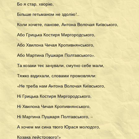
Бо я стар, хворію,
Більше гетьманом не здолію!..
Коли хочете, панове, Антона Волочая Київського,
Або Грицька Костиря Миргородського,
Або Хвилона Чичая Кропивнянського,
Або Мартина Пушкаря Полтавського».
Та козаки теє зачували, смутно себе мали,
Тяжко вздихали, словами промовляли:
«Не треба нам Антона Волочая Київського,
Ні Грицька Костиря Миргородського,
Ні Хвилона Чичая Кропивнянського,
Ні Мартина Пушкаря Полтавського, –
А хочем ми сина твого Юрася молодого,
Козака лейстрового!»