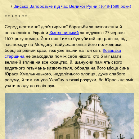
\
Військо Запорозьке під час Великої Руїни (1648-1680 роки)
* * * * * * *
Серед невтомної дев'ятирічної боротьби за визволення й
незалежність України
Хмельницький
занедужав і 27 червня
1657 року помер. Його син Тимко був убитий ще раніше, під
час походу на Молдову; найуславленіші його полковники,
борці за рідний край, теж уже пішли на той світ.
Козацька
старшина
не знаходила поміж себе нікого, хто б міг мати
великий вплив на все козацтво, й, шануючи пам'ять свого
видатного гетьмана-визволителя, обрала на його місце сина
Юрася Хмельницького, недолітнього хлопця, дуже слабого
розуму, й тим кинула Україну в тяжкі розрухи, бо Юрась не зміг
узяти владу до своїх рук.