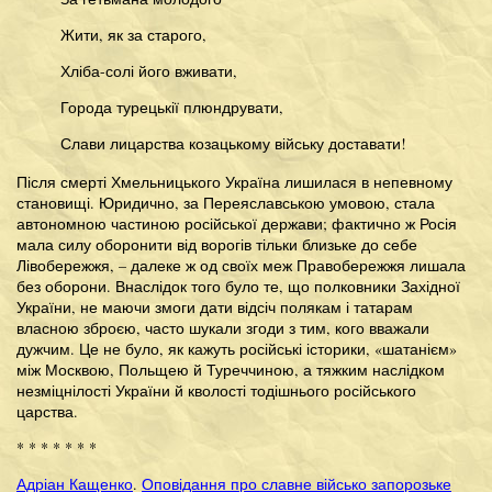
Жити, як за старого,
Хліба-солі його вживати,
Города турецькії плюндрувати,
Слави лицарства козацькому війську доставати!
Після смерті Хмельницького Україна лишилася в непевному
становищі. Юридично, за Переяславською умовою, стала
автономною частиною російської держави; фактично ж Росія
мала силу оборонити від ворогів тільки близьке до себе
Лівобережжя, – далеке ж од своїх меж Правобережжя лишала
без оборони. Внаслідок того було те, що полковники Західної
України, не маючи змоги дати відсіч полякам і татарам
власною зброєю, часто шукали згоди з тим, кого вважали
дужчим. Це не було, як кажуть російські історики, «шатанієм»
між Москвою, Польщею й Туреччиною, а тяжким наслідком
незміцнілості України й кволості тодішнього російського
царства.
* * * * * * *
Адріан Кащенко
.
Оповідання про славне військо запорозьке