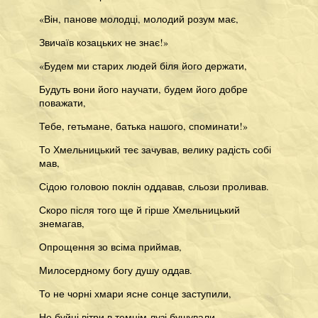
«Він, панове молодці, молодий розум має,
Звичаїв козацьких не знає!»
«Будем ми старих людей біля його держати,
Будуть вони його научати, будем його добре
поважати,
Тебе, гетьмане, батька нашого, споминати!»
То Хмельницький теє зачував, велику радість собі
мав,
Сідою головою поклін оддавав, сльози проливав.
Скоро після того ще й гірше Хмельницький
знемагав,
Опрощення зо всіма приймав,
Милосердному богу душу оддав.
То не чорні хмари ясне сонце заступили,
Не буйні вітри в темнім лузі бушували,