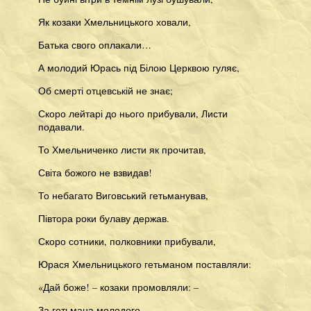
Як козаки Хмельницького ховали,
Батька свого оплакали…
А молодий Юрась під Білою Церквою гуляє,
Об смерті отцевській не знає;
Скоро лейтарі до нього прибували, Листи
подавали.
То Хмельниченко листи як прочитав,
Світа божого не взвидав!
То небагато Виговський гетьманував,
Півтора роки булаву держав.
Скоро сотники, полковники прибували,
Юрася Хмельницького гетьманом поставляли:
«Дай боже! – козаки промовляли: –
За гетьмана молодого