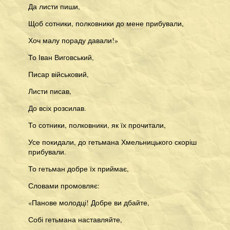
Да листи пиши,
Щоб сотники, полковники до мене прибували,
Хоч малу пораду давали!»
То Іван Виговський,
Писар військовий,
Листи писав,
До всіх розсилав.
То сотники, полковники, як їх прочитали,
Усе покидали, до гетьмана Хмельницького скоріш
прибували.
То гетьман добре їх приймає,
Словами промовляє:
«Панове молодці! Добре ви дбайте,
Собі гетьмана наставляйте,