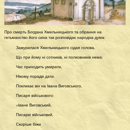
Про смерть Богдана Хмельницького та обрання на
гетьманство його сина так розповідає народна дума:
Зажурилася Хмельницького сідая голова,
Що при йому ні сотників, ні полковників нема:
Час приходить умирати,
Нікому поради дати.
Покликає він на Івана Виговського,
Писаря військового:
«Іване Виговський,
Писарю військовий,
Скоріше біжи