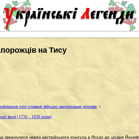
апорожців на Тису
овідання про славне військо запорозьке низове
. \
ої волі (1776 - 1828 роки)
і звернулися через австрійського консула в Яссах до цісаря Йосифа 