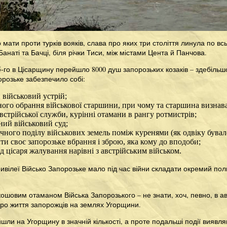
мати проти турків вояків, слава про яких три століття линула по всь
Банаті та Бачці, біля річки Тиси, між містами Цента й Панчова.
5-го в Цісарщину перейшло 8000 душ запорозьких козаків – здебільш
розьке забезпечило собі:
й військовий устрій;
ьного обрання військової старшини, при чому та старшина визнав
встрійської служби, курінні отамани в рангу ротмистрів;
ний військовий суд;
чного поділу військових земель поміж куренями (як одвіку бувал
ти своє запорозьке вбрання і зброю, яка кому до вподоби;
од цісаря жалування нарівні з австрійським військом.
привілеї Військо Запорозьке мало під час війни складати окремий пол
 кошовим отаманом Війська Запорозького – не знати, хоч, певно, в 
про життя запорожців на землях Угорщини.
шли на Угорщину в значній кількості, а проте подальші події виявл