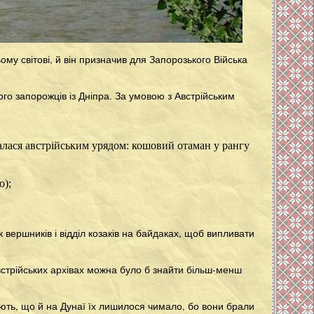
ому світові, й він призначив для Запорозького Війська
ого запорожців із Дніпра. За умовою з Австрійським
алася австрійським урядом: кошовий отаман у рангу
о);
к вершників і відділ козаків на байдаках, щоб випливати
австрійських архівах можна було б знайти більш-менш
яють, що й на Дунаї їх лишилося чимало, бо вони брали