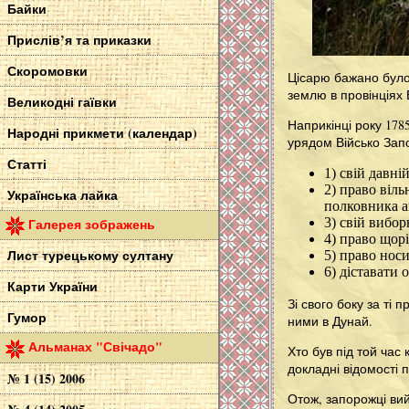
Байки
Прислів’я та приказки
Скоромовки
Цісарю бажано було 
землю в провінціях 
Великодні гаївки
Наприкінці року 178
Народні прикмети (календар)
урядом Військо Запо
Статті
1) свій давні
2) право віл
Українська лайка
полковника а
3) свій вибор
Галерея зображень
4) право щорі
Лист турецькому султану
5) право носи
6) діставати 
Карти України
Зі свого боку за ті 
Гумор
ними в Дунай.
Альманах "Свічадо"
Хто був під той час
докладні відомості 
№ 1 (15) 2006
Отож, запорожці вий