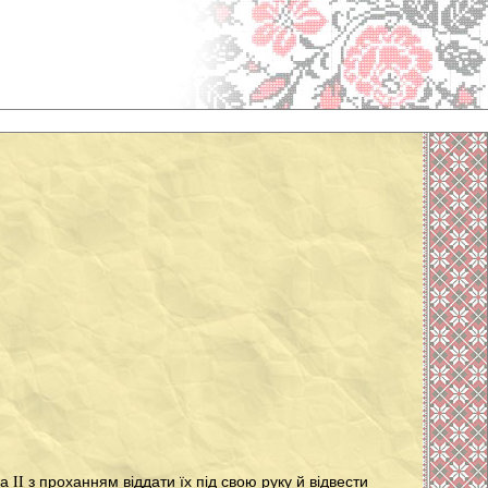
II з проханням віддати їх під свою руку й відвести