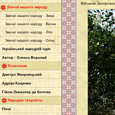
Військові Запорозьк
Звичаї нашого народу
Звичаї нашого народу - Зима
Звичаї нашого народу - Весна
Звичаї нашого народу - Літо
Звичаї нашого народу - Осінь
Український народній одяг
Автор - Олекса Воропай
Козаччина
Дмитро Яворницький
Адріан Кащенко
Гійом Левассер де Боплан
Народна творчість
Пісні