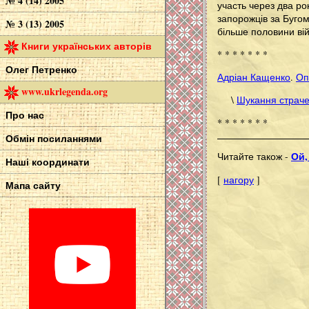
№ 4 (14) 2005
участь через два рок
запорожців за Бугом 
№ 3 (13) 2005
більше половини ві
Книги українських авторів
* * * * * * *
Олег Петренко
Адріан Кащенко
.
Оп
www.ukrlegenda.org
\
Шукання страчен
Про нас
* * * * * * *
Обмін посиланнями
Ой,
Читайте також -
Наші координати
[
нагору
]
Мапа сайту