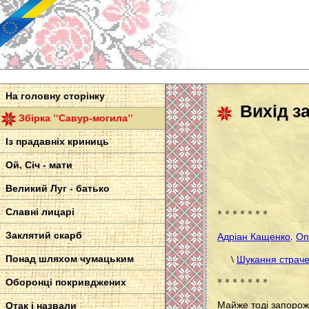
На головну сторінку
Вихід з
Збірка "Савур-могила"
Із прадавніх криниць
Ой, Січ - мати
Великий Луг - батько
Славні лицарі
* * * * * * *
Заклятий скарб
Адріан Кащенко
.
Оп
Понад шляхом чумацьким
\
Шукання страчен
Оборонці покривджених
* * * * * * *
Майже тоді запорожц
Отак і назвали