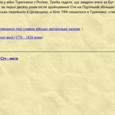
и у війні Туреччини з Росією. Треба гадати, що завдяки втечі за Буг
за перші десять років після зруйнування Січі на Підпільній збільшилас
йська перейшло в Цісарщину, а біля 7000 лишилося в Туреччині, ст
овідання про славне військо запорозьке низове
. \
ої волі (1776 - 1828 роки)
 Січ - мати